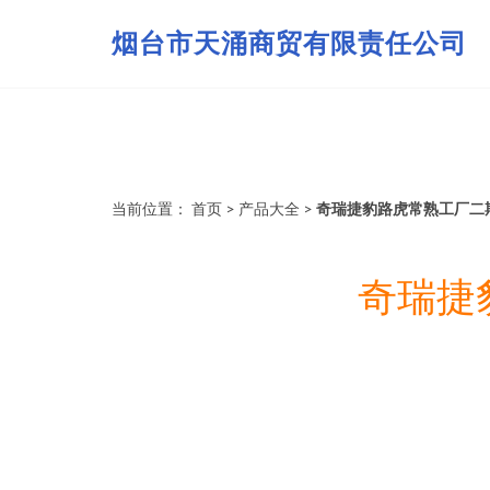
烟台市天涌商贸有限责任公司
当前位置：
首页
>
产品大全
>
奇瑞捷豹路虎常熟工厂二
奇瑞捷