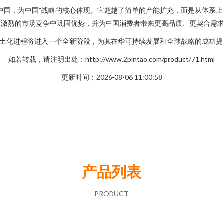
中国，为中国”战略的核心体现。它超越了简单的产能扩充，而是从体系
在激烈的市场竞争中巩固优势，并为中国消费者带来更高品质、更契合需
本土化进程将进入一个全新阶段，为其在华可持续发展和全球战略的成功
如若转载，请注明出处：http://www.2pintao.com/product/71.html
更新时间：2026-08-06 11:00:58
产品列表
PRODUCT