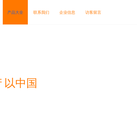
产品大全
联系我们
企业信息
访客留言
 以中国