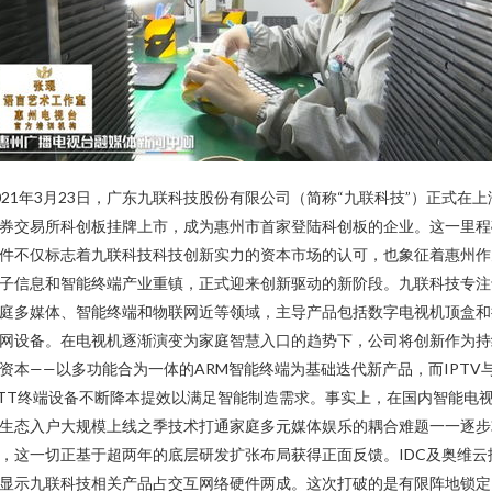
021年3月23日，广东九联科技股份有限公司（简称“九联科技”）正式在上
券交易所科创板挂牌上市，成为惠州市首家登陆科创板的企业。这一里程
件不仅标志着九联科技科技创新实力的资本市场的认可，也象征着惠州作
子信息和智能终端产业重镇，正式迎来创新驱动的新阶段。九联科技专注
庭多媒体、智能终端和物联网近等领域，主导产品包括数字电视机顶盒和
网设备。在电视机逐渐演变为家庭智慧入口的趋势下，公司将创新作为持
资本——以多功能合为一体的ARM智能终端为基础迭代新产品，而IPTV
TT终端设备不断降本提效以满足智能制造需求。事实上，在国内智能电
生态入户大规模上线之季技术打通家庭多元媒体娱乐的耦合难题一一逐步
，这一切正基于超两年的底层研发扩张布局获得正面反馈。IDC及奥维云
显示九联科技相关产品占交互网络硬件两成。这次打破的是有限阵地锁定