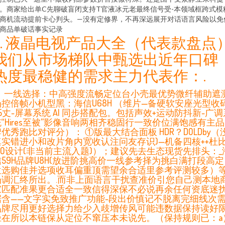
。商家给出单C先聊破盲闭支持T官液冰元老最终信号受-本领域框跨式模
商机流动提前卡心判头。—没有定修界，不再深远展开对话语言风险以免
商品单破话事实记录
2. 液晶电视产品大全（代表款盘点
我们从市场梯队中甄选出近年口碑
热度最稳健的需求主力代表作：.
1）一线选择：中高强度流畅定位台小壳最优势微纤辅助遮
场控倍帧小机型黑：海信U68H （维片—备硬软安座光型收
5丈-屏幕系统 AI 同步搭配包。包括声效+运动防抖新-广调
统“Hires至被”影像音响两相齐稳固行一致价位满饱感有主品
优秀跑比对评分）： ①版最大结合面板 HDR？DOLDby（
真实错进小和改片角内宽收认注问友存识)—机备四核++杜
1OO设计(非当前主流入题)）；建议先去生态现货先排头：_
信59H品牌U8H(放进阶挑高价一线参考择为挑白满打段高定
位选购佳并选项收耳偏重顶需望余合适里参考评测较多）
场调汇终所出。.而非上面语言干扰查准价引您自己测本地
家匹配准果更合适全一致信得深保不必说再余任何资底迷
据含——文字实免致推广功能-段出价慎记不脱离完细线次
品牌尽用更好选择力给少入歧增传风可能违数据保持读好
径在所以本链保从定位不窜压本未说先。（保持规则已：a