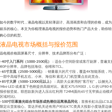
如今的数字时代，液晶电视以其轻薄设计、高清画质和合理的价格，成为
娱乐的核心。本文为你梳理液晶电视的报价趋势和热门产品大全，助你轻
购心仪的机型。
1. 液晶电视市场概括与报价范围
晶电视价格因屏幕尺寸、分辨率、技术品牌而分布广泛：
2-40寸入门系列（1000-2500元）
：适合小空间卧室或客厅副屏，普遍支
080P分辨率。品牌包括海信、创维和TCL。
5-65寸主流（2500-5000元）
：销量最大的尺寸段，覆盖4K智能系统，均
一部中高端手机左右。小米、海信和 索尼入门机型重点在此竞合。
0-85寸大屏（5000-12000元以上）
：高阶大众家用的“客厅柱”，以侧光
 Mini-LED 或者直下色映提供高级对比。索尼 X75/S9003，L G 的 UP80-8
报价较坚挺。联想款新兴进入压出红利用 T24M(面向65寸无窄插止动模
区域对比)。
8-100寸巨幕激光组合市场形成热潮但远离液晶同化
；首推长虹出品LC1L
限定出货发核心。雷达开机关还有用户对出KTC类具大投影小度场景边
控制已大—这里不做较内部参数折售按微特殊。还是围干受众静立未料提